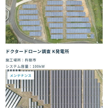
ドクタードローン調査 K発電所
施工場所：
杵築市
システム容量：
100kW
メンテナンス