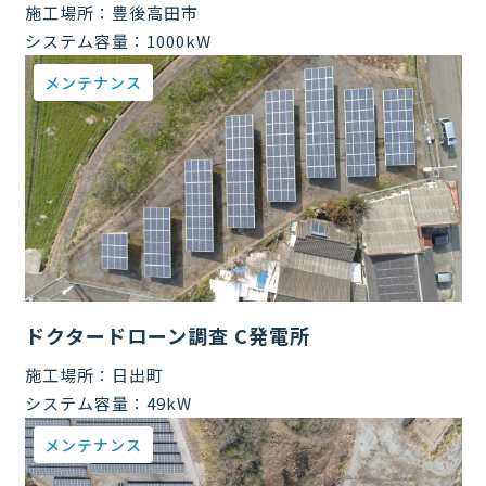
施工場所：
豊後高田市
システム容量：
1000kW
メンテナンス
ドクタードローン調査 C発電所
施工場所：
日出町
システム容量：
49kW
メンテナンス