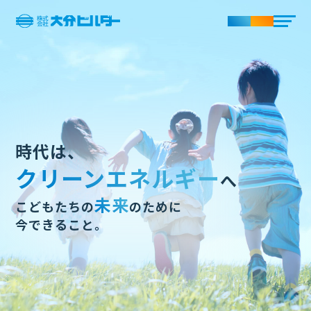
時代は、
クリーンエネルギー
へ
未来
こどもたちの
のために
今できること。